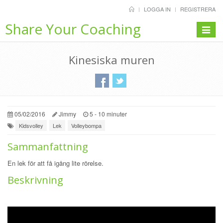
LOGGA IN
REGISTRERA
Share Your Coaching
Toggle
navigat
Kinesiska muren
05/02/2016
Jimmy
5 - 10 minuter
Kidsvolley
Lek
Volleybompa
Sammanfattning
En lek för att få igång lite rörelse.
Beskrivning