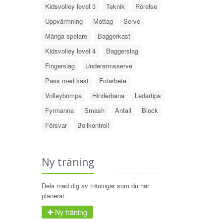
Kidsvolley level 3
Teknik
Rörelse
Uppvärmning
Mottag
Serve
Många spelare
Baggerkast
Kidsvolley level 4
Baggerslag
Fingerslag
Underarmsserve
Pass med kast
Fotarbete
Volleybompa
Hinderbana
Ledartips
Fyrmanna
Smash
Anfall
Block
Försvar
Bollkontroll
Ny träning
Dela med dig av träningar som du har
planerat.
Ny träning