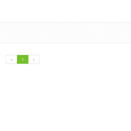
«
1
»