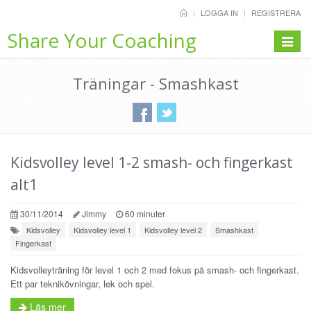
LOGGA IN
REGISTRERA
Share Your Coaching
Toggle
navigat
Träningar - Smashkast
Kidsvolley level 1-2 smash- och fingerkast
alt1
30/11/2014
Jimmy
60 minuter
Kidsvolley
Kidsvolley level 1
Kidsvolley level 2
Smashkast
Fingerkast
Kidsvolleyträning för level 1 och 2 med fokus på smash- och fingerkast.
Ett par teknikövningar, lek och spel.
Läs mer